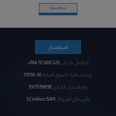
View More
استفسار
أو اتصل بنا على
+966 112 688 020
ترخيص هيئة السوق المالية
09136-36
رقم السجل التجاري
7001599898
رأس مال الشركة:
52 million SAR