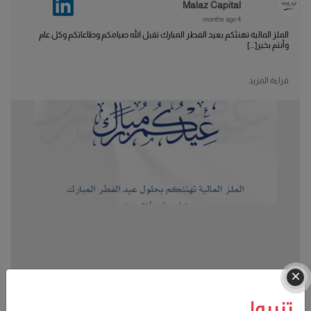
Malaz Capital
4 months ago
الملز المالية تهنئكم بعيد الفطر المبارك تقبل الله صيامكم وطاعاتكم وكل عام
وأنتم بخير[...]
قراءة المزيد
تنبيه!