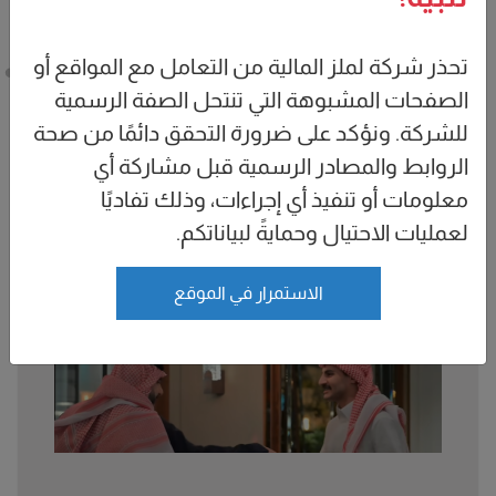
تحذر شركة لملز المالية من التعامل مع المواقع أو
الصفحات المشبوهة التي تنتحل الصفة الرسمية
للشركة. ونؤكد على ضرورة التحقق دائمًا من صحة
Malaz Capital
5 months ago
الروابط والمصادر الرسمية قبل مشاركة أي
وسط أجواء رمضانية، أقامت شركة الملز المالية السحور الرمضاني السنوي.[...]
معلومات أو تنفيذ أي إجراءات، وذلك تفاديًا
لعمليات الاحتيال وحمايةً لبياناتكم.
قراءة المزيد
الاستمرار في الموقع